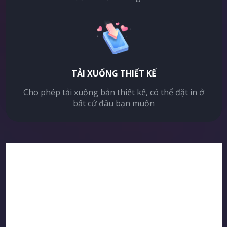
TẢI XUỐNG THIẾT KẾ
Cho phép tải xuống bản thiết kế, có thể đặt in ở
bất cứ đâu bạn muốn