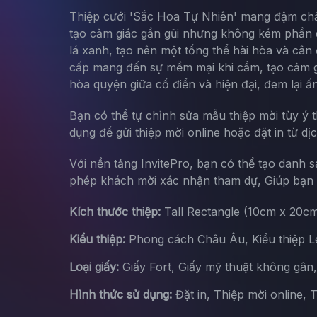
Thiệp cưới 'Sắc Hoa Tự Nhiên' mang đậm chấ
tạo cảm giác gần gũi nhưng không kém phần q
lá xanh, tạo nên một tổng thể hài hòa và cân 
cấp mang đến sự mềm mại khi cầm, tạo cảm gi
hòa quyện giữa cổ điển và hiện đại, đem lại ấn
Bạn có thể tự chỉnh sửa mẫu thiệp mời tùy ý 
dụng để gửi thiệp mời online hoặc đặt in từ dị
Với nền tảng InvitePro, bạn có thể tạo danh 
phép khách mời xác nhận tham dự, Giúp bạn d
Kích thước thiệp:
Tall Rectangle (10cm x 20c
Kiểu thiệp:
Phong cách Châu Âu, Kiểu thiệp Let
Loại giấy:
Giấy Fort, Giấy mỹ thuật không gân
Hình thức sử dụng:
Đặt in, Thiệp mời online, 