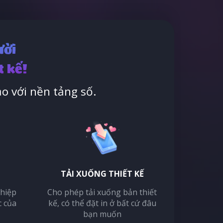
ười
t kế!
o với nền tảng số.
TẢI XUỐNG THIẾT KẾ
thiệp
Cho phép tải xuống bản thiết
c của
kế, có thể đặt in ở bất cứ đâu
bạn muốn