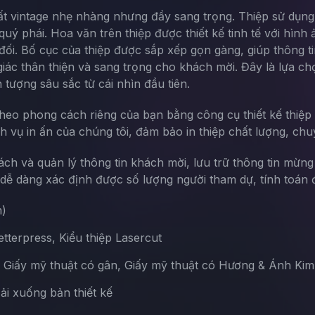
t vintage nhẹ nhàng nhưng đầy sang trọng. Thiệp sử dụn
uý phái. Hoa văn trên thiệp được thiết kế tinh tế với hìn
đối. Bố cục của thiệp được sắp xếp gọn gàng, giúp thông ti
ác thân thiện và sang trọng cho khách mời. Đây là lựa c
 tượng sâu sắc từ cái nhìn đầu tiên.
theo phong cách riêng của bạn bằng công cụ thiết kế thiệp 
ch vụ in ấn của chúng tôi, đảm bảo in thiệp chất lượng, chu
sách và quản lý thông tin khách mời, lưu trữ thông tin mừn
ễ dàng xác định được số lượng người tham dự, tính toán đ
m)
terpress, Kiểu thiệp Lasercut
, Giấy mỹ thuật có gân, Giấy mỹ thuật có Hương & Ánh Kim
Tải xuống bản thiết kế