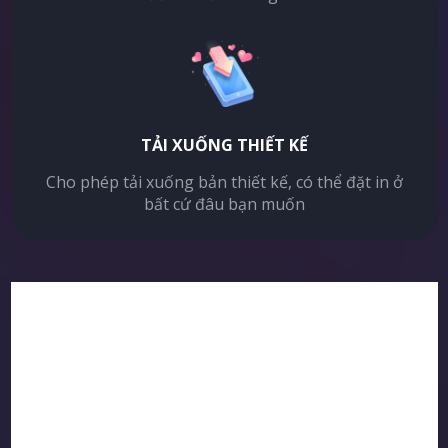
TẢI XUỐNG THIẾT KẾ
Cho phép tải xuống bản thiết kế, có thể đặt in ở
bất cứ đâu bạn muốn