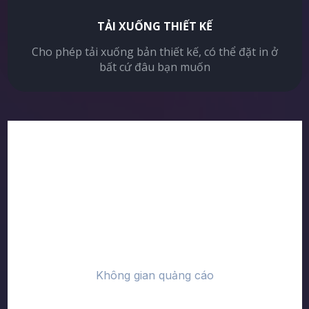
TẢI XUỐNG THIẾT KẾ
Cho phép tải xuống bản thiết kế, có thể đặt in ở
bất cứ đâu bạn muốn