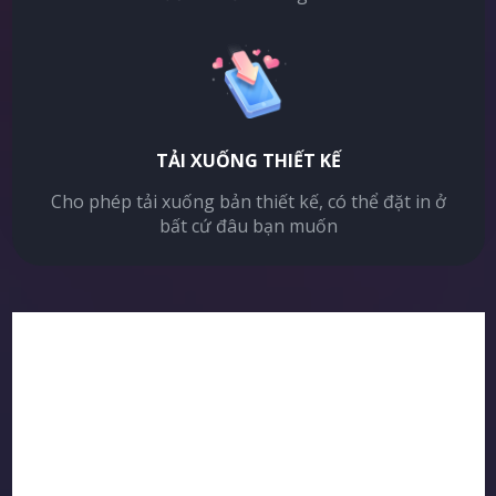
TẢI XUỐNG THIẾT KẾ
Cho phép tải xuống bản thiết kế, có thể đặt in ở
bất cứ đâu bạn muốn