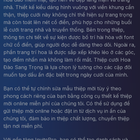
nhã. Thiết kế kiểu dáng hình vuông với viền khung cẩn
thận, thiệp cưới này không chỉ thể hiện sự trang trọng
mà còn toát lên nét cổ điển, phù hợp cho những buổi
lễ cưới trang nhã và truyền thống. Bên trong thiệp,
thông tin chi tiết về sự kiện được bố trí hài hòa với font
chữ cổ điển, giúp người đọc dễ dàng theo dõi. Ngoài ra,
phần trang trí hoa lá được sắp xếp khéo léo ở các góc,
tạo điểm nhấn mà không làm rối mắt. Thiệp cưới Hoa
Đào Sang Trọng là lựa chọn lý tưởng cho các cặp đôi
muốn tạo dấu ấn đặc biệt trong ngày cưới của mình.
Bạn có thể tự chỉnh sửa mẫu thiệp mời tùy ý theo
phong cách riêng của bạn bằng công cụ thiết kế thiệp
mời online miễn phí của chúng tôi. Có thể sử dụng để
gửi thiệp mời online hoặc đặt in từ dịch vụ in ấn của
chúng tôi, đảm bảo in thiệp chất lượng, chuyển thiệp
tận nơi miễn phí.
Với nền tảng InvitePro, bạn có thể tạo danh sách và