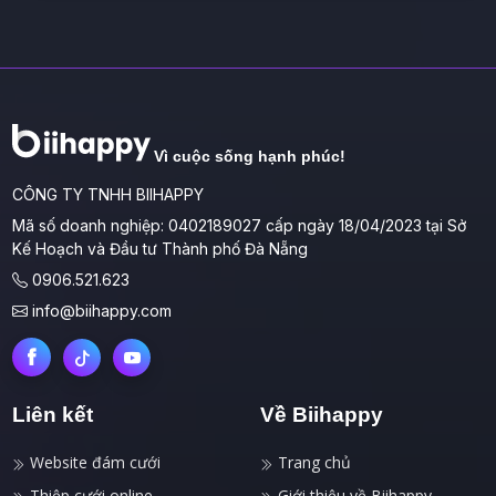
Vì cuộc sống hạnh phúc!
CÔNG TY TNHH BIIHAPPY
Mã số doanh nghiệp: 0402189027 cấp ngày 18/04/2023 tại Sở
Kế Hoạch và Đầu tư Thành phố Đà Nẵng
0906.521.623
info@biihappy.com
Liên kết
Về Biihappy
Website đám cưới
Trang chủ
Thiệp cưới online
Giới thiệu về Biihappy