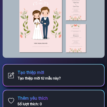
Tạo thiệp mời
Tạo thiệp mời từ mẫu này?
Thêm yêu thích
Số lượt thích:
0