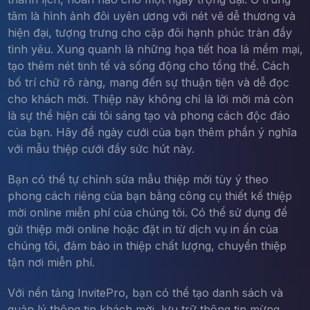
tâm là hình ảnh đôi uyên ương với nét vẽ dễ thương và
hiện đại, tượng trưng cho cặp đôi hạnh phúc tràn đầy
tình yêu. Xung quanh là những họa tiết hoa lá mềm mại,
tạo thêm nét tinh tế và sống động cho tổng thể. Cách
bố trí chữ rõ ràng, mang đến sự thuận tiện và dễ đọc
cho khách mời. Thiệp này không chỉ là lời mời mà còn
là sự thể hiện cái tôi sáng tạo và phong cách độc đáo
của bạn. Hãy để ngày cưới của bạn thêm phần ý nghĩa
với mẫu thiệp cưới đầy sức hút này.
Bạn có thể tự chỉnh sửa mẫu thiệp mời tùy ý theo
phong cách riêng của bạn bằng công cụ thiết kế thiệp
mời online miễn phí của chúng tôi. Có thể sử dụng để
gửi thiệp mời online hoặc đặt in từ dịch vụ in ấn của
chúng tôi, đảm bảo in thiệp chất lượng, chuyển thiệp
tận nơi miễn phí.
Với nền tảng InvitePro, bạn có thể tạo danh sách và
quản lý thông tin khách mời, lưu trữ thông tin mừng