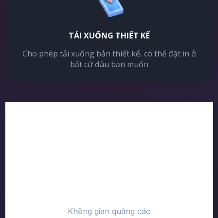
TẢI XUỐNG THIẾT KẾ
Cho phép tải xuống bản thiết kế, có thể đặt in ở
bất cứ đâu bạn muốn