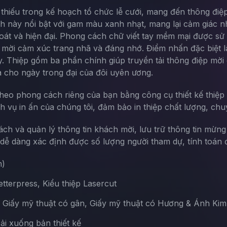
thiếu trong kế hoạch tổ chức lễ cưới, mang đến thông điệ
h này nổi bật với gam màu xanh nhạt, mang lại cảm giác nhẹ
át và hiện đại. Phong cách chữ viết tay mềm mại được sử dụ
ời cảm xúc trang nhã và đáng nhớ. Điểm nhấn đặc biệt là c
ày. Thiệp gồm ba phần chính giúp truyền tải thông điệp mờ
a cho ngày trong đại của đôi uyên ương.
theo phong cách riêng của bạn bằng công cụ thiết kế thiệp 
ch vụ in ấn của chúng tôi, đảm bảo in thiệp chất lượng, chu
sách và quản lý thông tin khách mời, lưu trữ thông tin mừn
ễ dàng xác định được số lượng người tham dự, tính toán đ
m)
terpress, Kiểu thiệp Lasercut
, Giấy mỹ thuật có gân, Giấy mỹ thuật có Hương & Ánh Kim
Tải xuống bản thiết kế