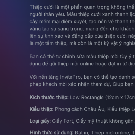
Thiệp cưới là một phần quan trọng không thể 
người thân yêu. Mẫu thiệp cưới xanh thanh lịc
cây mềm mại điểm xuyết, tạo nên vẻ thanh tho
vàng tạo sự sang trọng, mang đến cho khách m
lên sự tinh xảo và đẳng cấp của thiệp cưới n
là một tấm thiệp, mà còn là một kỷ vật ý nghĩ
Bạn có thể tự chỉnh sửa mẫu thiệp mời tùy ý 
dụng để gửi thiệp mời online hoặc đặt in từ dị
Với nền tảng InvitePro, bạn có thể tạo danh 
phép khách mời xác nhận tham dự, Giúp bạn d
Kích thước thiệp:
Low Rectangle (12cm x 17c
Kiểu thiệp:
Phong cách Châu Âu, Kiểu thiệp Let
Loại giấy:
Giấy Fort, Giấy mỹ thuật không gân
Hình thức sử dụng:
Đặt in, Thiệp mời online, 