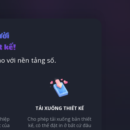
ười
t kế!
o với nền tảng số.
TẢI XUỐNG THIẾT KẾ
thiệp
Cho phép tải xuống bản thiết
c của
kế, có thể đặt in ở bất cứ đâu