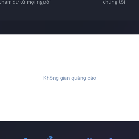
tham dự từ mọi người
chúng tôi