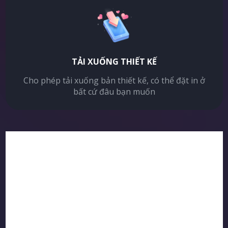
TẢI XUỐNG THIẾT KẾ
Cho phép tải xuống bản thiết kế, có thể đặt in ở
bất cứ đâu bạn muốn