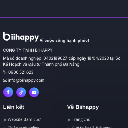
Vì cuộc sống hạnh phúc!
CÔNG TY TNHH BIIHAPPY
Mã số doanh nghiệp: 0402189027 cấp ngày 18/04/2023 tại Sở
Kế Hoạch và Đầu tư Thành phố Đà Nẵng
0906.521.623
info@biihappy.com
Liên kết
Về Biihappy
Website đám cưới
Trang chủ
Thiệp cưới online
Giới thiệu về Biihappy