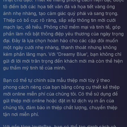
tô điểm bởi các họa tiết vân đá và họa tiết vàng óng
ánh nhẹ nhàng, tạo cảm giác quý phái và sang trọng.
Thiệp có bố cục rõ ràng, sắp xếp thông tin mời cưới
mạch lạc, dễ hiểu. Phông chữ mềm mại và tinh tế, góp
phần làm nổi bật thông điệp yêu thương của ngày trọng
đại. Đây là lựa chọn hoàn hảo cho các cặp đôi muốn
một ngày cưới nhẹ nhàng, thanh thoát nhưng không
kém phần lãng mạn. Với 'Dreamy Blue', bạn không chỉ
gửi đi lời mời trân trọng đến khách mời mà còn thể hiện
gu thẩm mỹ tinh tế của mình.
Bạn có thể tự chỉnh sửa mẫu thiệp mời tùy ý theo
phong cách riêng của bạn bằng công cụ thiết kế thiệp
mời online miễn phí của chúng tôi. Có thể sử dụng để
gửi thiệp mời online hoặc đặt in từ dịch vụ in ấn của
chúng tôi, đảm bảo in thiệp chất lượng, chuyển thiệp
tận nơi miễn phí.
Với nền tảng InvitePro, bạn có thể tạo danh sách và