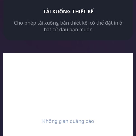
TẢI XUỐNG THIẾT KẾ
Cho phép tải xuống bản thiết kế, có thể đặt in ở
bất cứ đâu bạn muốn