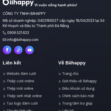
Vì cuộc sống hạnh phúc!
CÔNG TY TNHH BIIHAPPY
Mã số doanh nghiệp: 0402189027 cấp ngày 18/04/2023 tại Sở
Kế Hoạch và Đầu tư Thành phố Đà Nẵng
0906.521.623
info@biihappy.com
Liên kết
Về Biihappy
Website đám cưới
Trang chủ
Thiệp cưới online
Giới thiệu về Biihappy
Thiệp mời online
Điều khoản sử dụng
Thiệp sinh nhật online
Chính sách bảo mật
Tạo logo đám cưới
Trung tâm trợ giúp
Chuyện tình yêu
Liên hệ