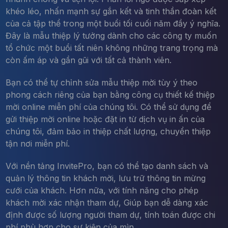
khéo léo, nhấn mạnh sự gắn kết và tinh thần đoàn kết
của cả tập thể trong một buổi tối cuối năm đầy ý nghĩa.
Đây là mẫu thiệp lý tưởng dành cho các công ty muốn
tổ chức một buổi tất niên không những trang trọng mà
còn ấm áp và gần gũi với tất cả thành viên.
Bạn có thể tự chỉnh sửa mẫu thiệp mời tùy ý theo
phong cách riêng của bạn bằng công cụ thiết kế thiệp
mời online miễn phí của chúng tôi. Có thể sử dụng để
gửi thiệp mời online hoặc đặt in từ dịch vụ in ấn của
chúng tôi, đảm bảo in thiệp chất lượng, chuyển thiệp
tận nơi miễn phí.
Với nền tảng InvitePro, bạn có thể tạo danh sách và
quản lý thông tin khách mời, lưu trữ thông tin mừng
cưới của khách. Hơn nữa, với tính năng cho phép
khách mời xác nhận tham dự, Giúp bạn dễ dàng xác
định được số lượng người tham dự, tính toán được chi
phí phù hợp cho sự kiện của mìn.