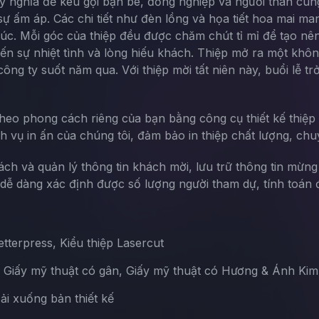
 ý nghĩa để kêu gọi bạn bè, đồng nghiệp và người thân cùng 
à sự ấm áp. Các chi tiết như đèn lồng và họa tiết hoa mai
. Mỗi góc của thiệp đều được chăm chút tỉ mỉ để tạo nên
ến sự nhiệt tình và lòng hiếu khách. Thiệp mở ra một không
ng ty suốt năm qua. Với thiệp mời tất niên này, buổi lễ t
theo phong cách riêng của bạn bằng công cụ thiết kế thiệp 
ch vụ in ấn của chúng tôi, đảm bảo in thiệp chất lượng, chu
sách và quản lý thông tin khách mời, lưu trữ thông tin mừn
ễ dàng xác định được số lượng người tham dự, tính toán đ
terpress, Kiểu thiệp Lasercut
, Giấy mỹ thuật có gân, Giấy mỹ thuật có Hương & Ánh Kim
Tải xuống bản thiết kế