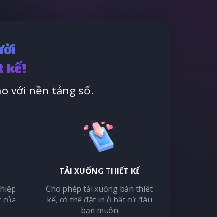
ười
t kế!
o với nền tảng số.
TẢI XUỐNG THIẾT KẾ
thiệp
Cho phép tải xuống bản thiết
c của
kế, có thể đặt in ở bất cứ đâu
bạn muốn