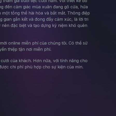
tham gia buổi tiệc cuối năm. Với thiết kế đỏ
 mang đến cảm giác mùa xuân đang gõ cửa, hứa
 một tổng thể hài hòa và bắt mắt. Thông điệp
 gian gắn kết và đong đầy cảm xúc, là lời tri
rở nên đặc biệt và tạo dựng kỷ niệm khó quên
mời online miễn phí của chúng tôi. Có thể sử
yển thiệp tận nơi miễn phí.
g cưới của khách. Hơn nữa, với tính năng cho
ược chi phí phù hợp cho sự kiện của mìn.