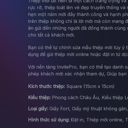
Thiệp mời tất niên là một cách trang trọng và
rực rỡ, thiệp toát lên vẻ đẹp truyền thống v
hẹn một năm mới đầy thành công và hạnh phúc
trên thiệp không chỉ là lời mời mà còn mang đ
ân gửi đến những người đã đồng thành cùng cô
cho tất cả khách mời.
Bạn có thể tự chỉnh sửa mẫu thiệp mời tùy ý 
dụng để gửi thiệp mời online hoặc đặt in từ dị
Với nền tảng InvitePro, bạn có thể tạo danh 
phép khách mời xác nhận tham dự, Giúp bạn d
Kích thước thiệp:
Square (15cm x 15cm)
Kiểu thiệp:
Phong cách Châu Âu, Kiểu thiệp Let
Loại giấy:
Giấy Fort, Giấy mỹ thuật không gân
Hình thức sử dụng:
Đặt in, Thiệp mời online, 