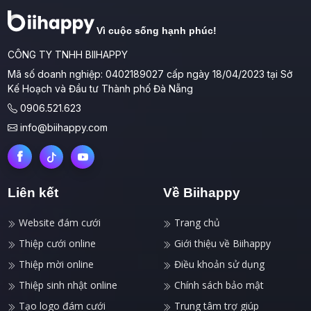
Vì cuộc sống hạnh phúc!
CÔNG TY TNHH BIIHAPPY
Mã số doanh nghiệp: 0402189027 cấp ngày 18/04/2023 tại Sở
Kế Hoạch và Đầu tư Thành phố Đà Nẵng
0906.521.623
info@biihappy.com
Liên kết
Về Biihappy
Website đám cưới
Trang chủ
Thiệp cưới online
Giới thiệu về Biihappy
Thiệp mời online
Điều khoản sử dụng
Thiệp sinh nhật online
Chính sách bảo mật
Tạo logo đám cưới
Trung tâm trợ giúp