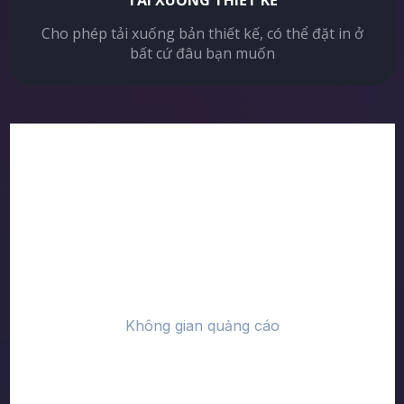
TẢI XUỐNG THIẾT KẾ
Cho phép tải xuống bản thiết kế, có thể đặt in ở
bất cứ đâu bạn muốn