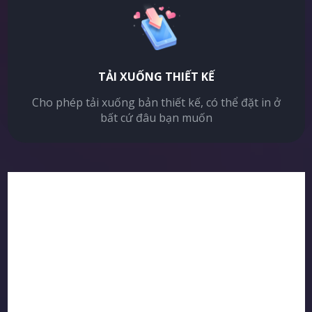
TẢI XUỐNG THIẾT KẾ
Cho phép tải xuống bản thiết kế, có thể đặt in ở
bất cứ đâu bạn muốn