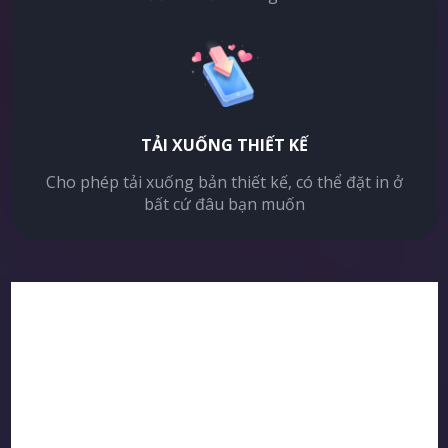
TẢI XUỐNG THIẾT KẾ
Cho phép tải xuống bản thiết kế, có thể đặt in ở
bất cứ đâu bạn muốn