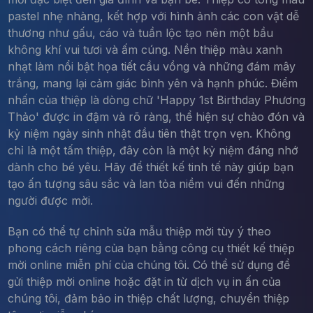
pastel nhẹ nhàng, kết hợp với hình ảnh các con vật dễ
thương như gấu, cáo và tuần lộc tạo nên một bầu
không khí vui tươi và ấm cúng. Nền thiệp màu xanh
nhạt làm nổi bật họa tiết cầu vồng và những đám mây
trắng, mang lại cảm giác bình yên và hạnh phúc. Điểm
nhấn của thiệp là dòng chữ 'Happy 1st Birthday Phương
Thảo' được in đậm và rõ ràng, thể hiện sự chào đón và
kỷ niệm ngày sinh nhật đầu tiên thật trọn vẹn. Không
chỉ là một tấm thiệp, đây còn là một kỷ niệm đáng nhớ
dành cho bé yêu. Hãy để thiết kế tinh tế này giúp bạn
tạo ấn tượng sâu sắc và lan tỏa niềm vui đến những
người được mời.
Bạn có thể tự chỉnh sửa mẫu thiệp mời tùy ý theo
phong cách riêng của bạn bằng công cụ thiết kế thiệp
mời online miễn phí của chúng tôi. Có thể sử dụng để
gửi thiệp mời online hoặc đặt in từ dịch vụ in ấn của
chúng tôi, đảm bảo in thiệp chất lượng, chuyển thiệp