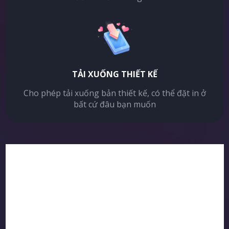
TẢI XUỐNG THIẾT KẾ
Cho phép tải xuống bản thiết kế, có thể đặt in ở
bất cứ đâu bạn muốn