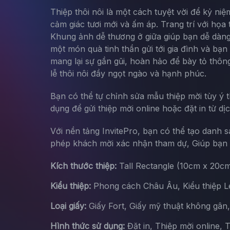
Thiệp thôi nôi là một cách tuyệt vời để kỷ ni
cảm giác tươi mới và ấm áp. Trang trí với họa
Khung ảnh dễ thương ở giữa giúp bạn dễ dàng
một món quà tinh thần gửi tới gia đình và bạ
mang lại sự gần gũi, hoàn hảo để bày tỏ thôn
lễ thôi nôi đầy ngọt ngào và hạnh phúc.
Bạn có thể tự chỉnh sửa mẫu thiệp mời tùy ý 
dụng để gửi thiệp mời online hoặc đặt in từ dị
Với nền tảng InvitePro, bạn có thể tạo danh 
phép khách mời xác nhận tham dự, Giúp bạn d
Kích thước thiệp:
Tall Rectangle (10cm x 20c
Kiểu thiệp:
Phong cách Châu Âu, Kiểu thiệp Let
Loại giấy:
Giấy Fort, Giấy mỹ thuật không gân
Hình thức sử dụng:
Đặt in, Thiệp mời online, 