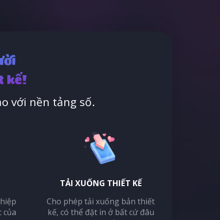
ười
t kế!
o với nền tảng số.
TẢI XUỐNG THIẾT KẾ
thiệp
Cho phép tải xuống bản thiết
c của
kế, có thể đặt in ở bất cứ đâu