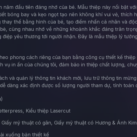
ệm năm đầu tiên đáng nhớ của bé. Mẫu thiệp này nổi bật vớ
 tiết bóng bay và kẹo ngọt tạo nên không khí vui vẻ, thích 
 thay thế bằng hình của bé, tạo điểm nhấn cá nhân và độc 
n bè, cùng nhau nhớ về những khoảnh khắc đáng trân trọng 
g điệp yêu thương tới người nhận. Đây là mẫu thiệp lý tưở
theo phong cách riêng của bạn bằng công cụ thiết kế thiệp 
ch vụ in ấn của chúng tôi, đảm bảo in thiệp chất lượng, chu
sách và quản lý thông tin khách mời, lưu trữ thông tin mừn
ễ dàng xác định được số lượng người tham dự, tính toán đ
m)
terpress, Kiểu thiệp Lasercut
, Giấy mỹ thuật có gân, Giấy mỹ thuật có Hương & Ánh Kim
Tải xuống bản thiết kế