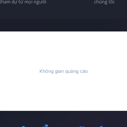
tham dự từ mọi người
chúng tôi