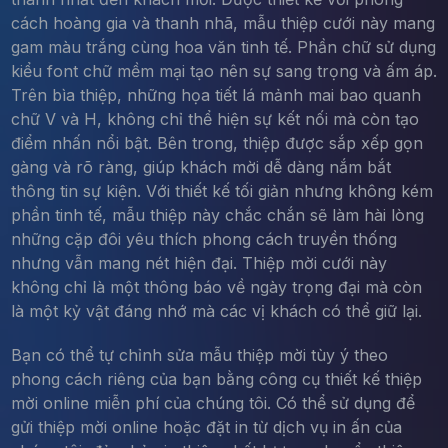
cách hoàng gia và thanh nhã, mẫu thiệp cưới này mang
gam màu trắng cùng hoa văn tinh tế. Phần chữ sử dụng
kiểu font chữ mềm mại tạo nên sự sang trọng và ấm áp.
Trên bìa thiệp, những họa tiết lá mảnh mai bao quanh
chữ V và H, không chỉ thể hiện sự kết nối mà còn tạo
điểm nhấn nổi bật. Bên trong, thiệp được sắp xếp gọn
gàng và rõ ràng, giúp khách mời dễ dàng nắm bắt
thông tin sự kiện. Với thiết kế tối giản nhưng không kém
phần tinh tế, mẫu thiệp này chắc chắn sẽ làm hài lòng
những cặp đôi yêu thích phong cách truyền thống
nhưng vẫn mang nét hiện đại. Thiệp mời cưới này
không chỉ là một thông báo về ngày trọng đại mà còn
là một kỷ vật đáng nhớ mà các vị khách có thể giữ lại.
Bạn có thể tự chỉnh sửa mẫu thiệp mời tùy ý theo
phong cách riêng của bạn bằng công cụ thiết kế thiệp
mời online miễn phí của chúng tôi. Có thể sử dụng để
gửi thiệp mời online hoặc đặt in từ dịch vụ in ấn của