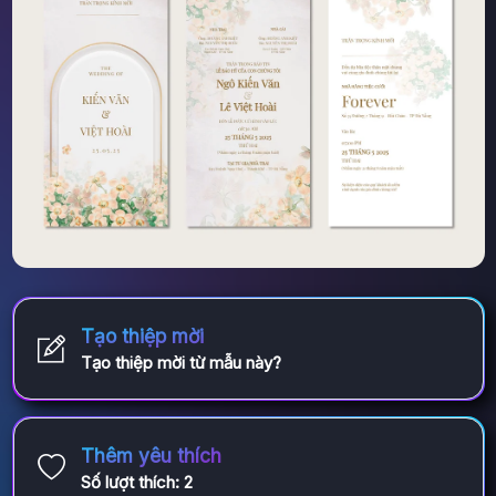
Tạo thiệp mời
Tạo thiệp mời từ mẫu này?
Thêm yêu thích
Số lượt thích:
2