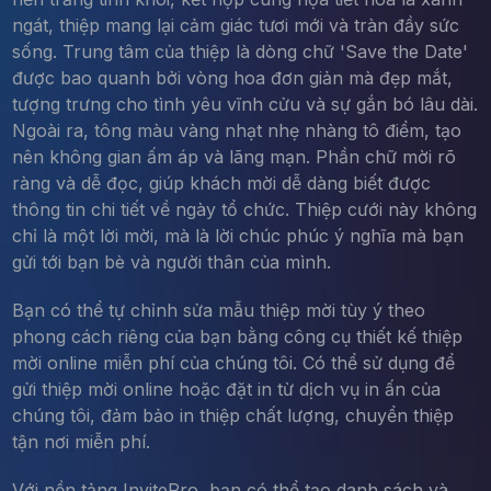
ngát, thiệp mang lại cảm giác tươi mới và tràn đầy sức
sống. Trung tâm của thiệp là dòng chữ 'Save the Date'
được bao quanh bởi vòng hoa đơn giản mà đẹp mắt,
tượng trưng cho tình yêu vĩnh cửu và sự gắn bó lâu dài.
Ngoài ra, tông màu vàng nhạt nhẹ nhàng tô điểm, tạo
nên không gian ấm áp và lãng mạn. Phần chữ mời rõ
ràng và dễ đọc, giúp khách mời dễ dàng biết được
thông tin chi tiết về ngày tổ chức. Thiệp cưới này không
chỉ là một lời mời, mà là lời chúc phúc ý nghĩa mà bạn
gửi tới bạn bè và người thân của mình.
Bạn có thể tự chỉnh sửa mẫu thiệp mời tùy ý theo
phong cách riêng của bạn bằng công cụ thiết kế thiệp
mời online miễn phí của chúng tôi. Có thể sử dụng để
gửi thiệp mời online hoặc đặt in từ dịch vụ in ấn của
chúng tôi, đảm bảo in thiệp chất lượng, chuyển thiệp
tận nơi miễn phí.
Với nền tảng InvitePro, bạn có thể tạo danh sách và