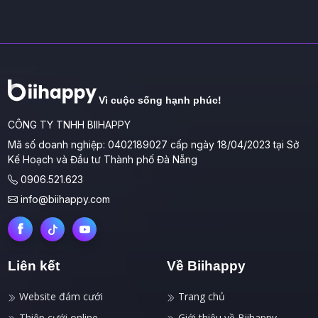
Vì cuộc sống hạnh phúc!
CÔNG TY TNHH BIIHAPPY
Mã số doanh nghiệp: 0402189027 cấp ngày 18/04/2023 tại Sở
Kế Hoạch và Đầu tư Thành phố Đà Nẵng
0906.521.623
info@biihappy.com
Liên kết
Về Biihappy
Website đám cưới
Trang chủ
Thiệp cưới online
Giới thiệu về Biihappy