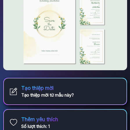
Tạo thiệp mời
Tạo thiệp mời từ mẫu này?
Thêm yêu thích
Số lượt thích:
1