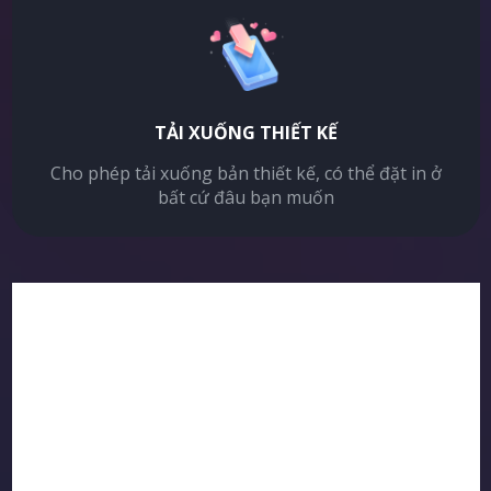
TẢI XUỐNG THIẾT KẾ
Cho phép tải xuống bản thiết kế, có thể đặt in ở
bất cứ đâu bạn muốn