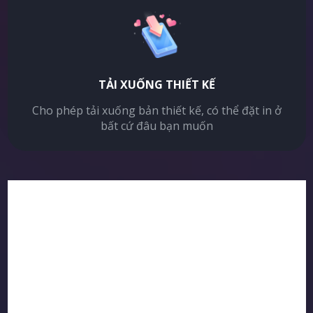
TẢI XUỐNG THIẾT KẾ
Cho phép tải xuống bản thiết kế, có thể đặt in ở
bất cứ đâu bạn muốn