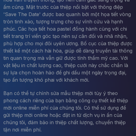
ấm cúng. Mặt trước của thiệp nổi bật với thông điệp
'Save The Date' được bao quanh bởi một họa tiết vòng
tròn tinh xảo, tượng trưng cho sự vĩnh cửu và hạnh
phúc. Các họa tiết hoa pastel đồng hành cùng với chi
tiết trang trí viền góc tạo nên sự cân đối và nhã nhặn,
phù hợp cho mọi đôi uyên ương. Bố cục của thiệp được
thiết kế một cách hài hòa, giúp dễ dàng truyền tải thông
tin quan trọng mà vẫn giữ được tính thẩm mỹ cao. Với
vật liệu in chất lượng cao, thiệp cưới này chắc chắn là
sự lựa chọn hoàn hảo để ghi dấu một ngày trọng đại,
tạo ấn tượng khó phai với khách mời.
Bạn có thể tự chỉnh sửa mẫu thiệp mời tùy ý theo
phong cách riêng của bạn bằng công cụ thiết kế thiệp
mời online miễn phí của chúng tôi. Có thể sử dụng để
gửi thiệp mời online hoặc đặt in từ dịch vụ in ấn của
chúng tôi, đảm bảo in thiệp chất lượng, chuyển thiệp
tận nơi miễn phí.