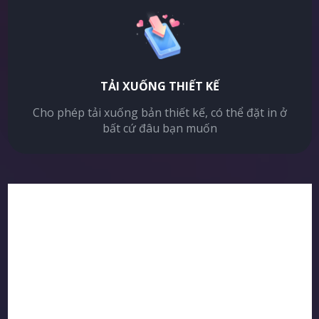
TẢI XUỐNG THIẾT KẾ
Cho phép tải xuống bản thiết kế, có thể đặt in ở
bất cứ đâu bạn muốn