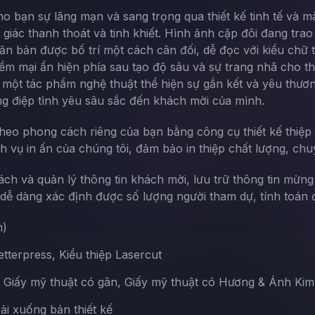
 bạn sự lãng mạn và sang trọng qua thiết kế tinh tế và mà
giác thanh thoát và tinh khiết. Hình ảnh cặp đôi đang tra
ăn bản được bố trí một cách cân đối, dễ đọc với kiểu chữ 
 mềm mại ẩn hiện phía sau tạo độ sâu và sự trang nhã cho t
 một tác phẩm nghệ thuật thể hiện sự gắn kết và yêu thươ
g điệp tình yêu sâu sắc đến khách mời của mình.
theo phong cách riêng của bạn bằng công cụ thiết kế thiệp 
ch vụ in ấn của chúng tôi, đảm bảo in thiệp chất lượng, chu
sách và quản lý thông tin khách mời, lưu trữ thông tin mừn
ễ dàng xác định được số lượng người tham dự, tính toán đ
m)
terpress, Kiểu thiệp Lasercut
, Giấy mỹ thuật có gân, Giấy mỹ thuật có Hương & Ánh Kim
Tải xuống bản thiết kế