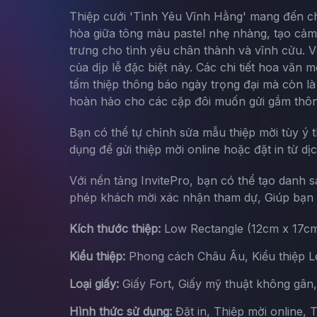
Thiệp cưới 'Tình Yêu Vĩnh Hằng' mang đến cho
hòa giữa tông màu pastel nhẹ nhàng, tạo cảm 
trưng cho tình yêu chân thành và vĩnh cửu. V
của dịp lễ đặc biệt này. Các chi tiết hoa văn
tấm thiệp thông báo ngày trọng đại mà còn là
hoàn hảo cho các cặp đôi muốn gửi gắm thôn
Bạn có thể tự chỉnh sửa mẫu thiệp mời tùy ý 
dụng để gửi thiệp mời online hoặc đặt in từ dị
Với nền tảng InvitePro, bạn có thể tạo danh 
phép khách mời xác nhận tham dự, Giúp bạn d
Kích thước thiệp:
Low Rectangle (12cm x 17c
Kiểu thiệp:
Phong cách Châu Âu, Kiểu thiệp Let
Loại giấy:
Giấy Fort, Giấy mỹ thuật không gân
Hình thức sử dụng:
Đặt in, Thiệp mời online, 