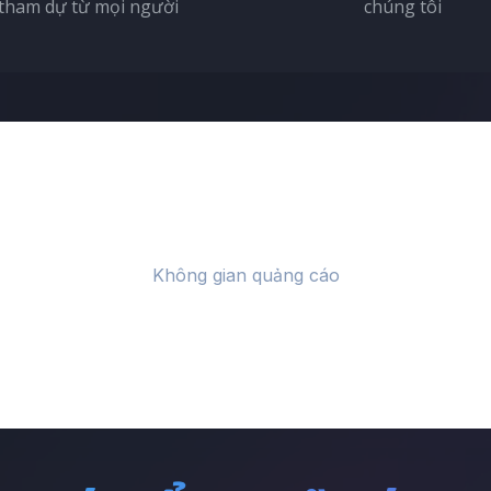
tham dự từ mọi người
chúng tôi