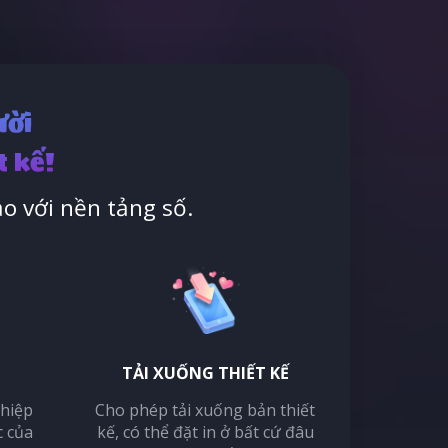
ười
t kế!
o với nền tảng số.
TẢI XUỐNG THIẾT KẾ
thiệp
Cho phép tải xuống bản thiết
c của
kế, có thể đặt in ở bất cứ đâu