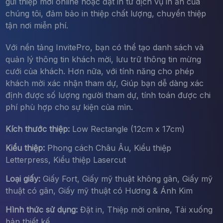
gửi thiệp mời online hoặc đặt in từ dịch vụ in ấn của
chúng tôi, đảm bảo in thiệp chất lượng, chuyển thiệp
tận nơi miễn phí.
Với nền tảng InvitePro, bạn có thể tạo danh sách và
quản lý thông tin khách mời, lưu trữ thông tin mừng
cưới của khách. Hơn nữa, với tính năng cho phép
khách mời xác nhận tham dự, Giúp bạn dễ dàng xác
định được số lượng người tham dự, tính toán được chi
phí phù hợp cho sự kiện của mìn.
Kích thước thiệp:
Low Rectangle (12cm x 17cm)
Kiểu thiệp:
Phong cách Châu Âu, Kiểu thiệp
Letterpress, Kiểu thiệp Lasercut
Loại giấy:
Giấy Fort, Giấy mỹ thuật không gân, Giấy mỹ
thuật có gân, Giấy mỹ thuật có Hương & Ánh Kim
Hình thức sử dụng:
Đặt in, Thiệp mời online, Tải xuống
bản thiết kế