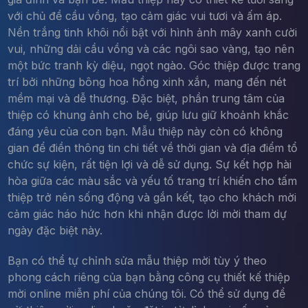
với chủ đề cầu vồng, tạo cảm giác vui tươi và ấm áp.
Nền trắng tinh khôi nổi bật với hình ảnh mây xanh cười
vui, những dải cầu vồng và các ngôi sao vàng, tạo nên
một bức tranh kỳ diệu, ngọt ngào. Góc thiệp được trang
trí bởi những bông hoa hồng xinh xắn, mang đến nét
mềm mại và dễ thương. Đặc biệt, phần trung tâm của
thiệp có khung ảnh cho bé, giúp lưu giữ khoảnh khắc
đáng yêu của con bạn. Mẫu thiệp này còn có không
gian để điền thông tin chi tiết về thời gian và địa điểm tổ
chức sự kiện, rất tiện lợi và dễ sử dụng. Sự kết hợp hài
hòa giữa các màu sắc và yếu tố trang trí khiến cho tấm
thiệp trở nên sống động và gắn kết, tạo cho khách mời
cảm giác háo hức hơn khi nhận được lời mời tham dự
ngày đặc biệt này.
Bạn có thể tự chỉnh sửa mẫu thiệp mời tùy ý theo
phong cách riêng của bạn bằng công cụ thiết kế thiệp
mời online miễn phí của chúng tôi. Có thể sử dụng để