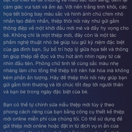
cảm giác vui tươi và ấm áp. Với nền trắng tinh khôi, các
họa tiết bóng bay màu sắc và hình ảnh chú chim nhỏ
nhắn tạo điểm nhấn, thiệp thôi nôi này như gửi gắm
thông điệp về một khởi đầu mới mẻ và đầy hy vọng cho
bé. Không chỉ là một thiệp mời, đây còn là một tác
phẩm nghệ thuật nhỏ bé giúp lưu giữ kỷ niệm đặc biệt
của gia đình bạn. Sự bố trí hợp lý giữa họa tiết và thông
tin giúp thiệp dễ đọc và thu hút ánh nhìn ngay từ cái
nhìn đầu tiên. Phông chữ tinh tế cùng sắc màu nhẹ
nhàng làm cho tổng thể thiệp trở nên hài hòa mà không
kém phần ấn tượng. Hãy để thiệp thôi nôi này giúp bạn
gửi gắm tình thương và lời chúc tốt đẹp tới người thân
và bạn bè trong ngày đặc biệt của bé.
Bạn có thể tự chỉnh sửa mẫu thiệp mời tùy ý theo
phong cách riêng của bạn bằng công cụ thiết kế thiệp
mời online miễn phí của chúng tôi. Có thể sử dụng để
gửi thiệp mời online hoặc đặt in từ dịch vụ in ấn của