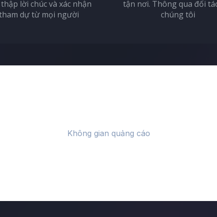
 thập lời chúc và xác nhận
tận nơi. Thông qua đối tá
tham dự từ mọi người
chúng tôi