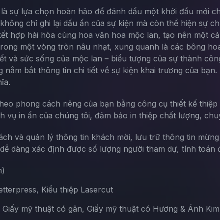
à sự lựa chọn hoàn hảo để đánh dấu một khởi đầu mới cho 
không chỉ ghi lại dấu ấn của sự kiện mà còn thể hiện sự c
ết hợp hài hòa cùng hoa văn hoa mộc lan, tạo nên một cả
 trong một vòng tròn nâu nhạt, xung quanh là các bông ho
iết và sức sống của mộc lan – biểu tượng của sự thành côn
 nắm bắt thông tin chi tiết về sự kiện khai trương của bạn.
ĩa.
theo phong cách riêng của bạn bằng công cụ thiết kế thiệp 
ch vụ in ấn của chúng tôi, đảm bảo in thiệp chất lượng, chu
sách và quản lý thông tin khách mời, lưu trữ thông tin mừn
ễ dàng xác định được số lượng người tham dự, tính toán đ
m)
terpress, Kiểu thiệp Lasercut
, Giấy mỹ thuật có gân, Giấy mỹ thuật có Hương & Ánh Kim