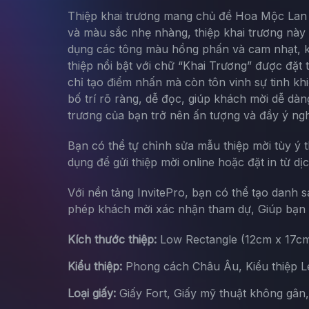
Thiệp khai trương mang chủ đề Hoa Mộc Lan l
và màu sắc nhẹ nhàng, thiệp khai trương này 
dụng các tông màu hồng phấn và cam nhạt, k
thiệp nổi bật với chữ “Khai Trương” được đặt
chỉ tạo điểm nhấn mà còn tôn vinh sự tinh kh
bố trí rõ ràng, dễ đọc, giúp khách mời dễ dàng
trương của bạn trở nên ấn tượng và đầy ý ngh
Bạn có thể tự chỉnh sửa mẫu thiệp mời tùy ý 
dụng để gửi thiệp mời online hoặc đặt in từ dị
Với nền tảng InvitePro, bạn có thể tạo danh 
phép khách mời xác nhận tham dự, Giúp bạn d
Kích thước thiệp:
Low Rectangle (12cm x 17c
Kiểu thiệp:
Phong cách Châu Âu, Kiểu thiệp Let
Loại giấy:
Giấy Fort, Giấy mỹ thuật không gân