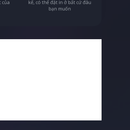
c của
kế, có thể đặt in ở bất cứ đâu
bạn muốn