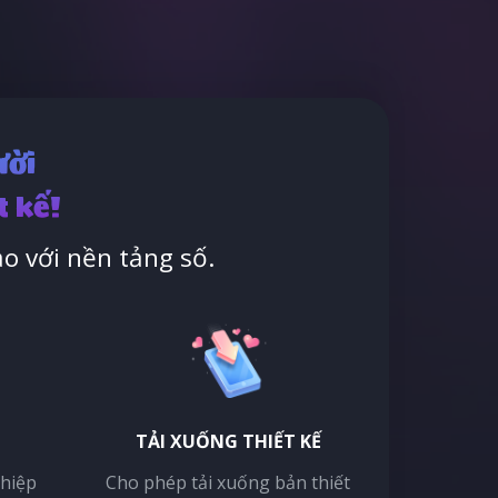
ười
t kế!
o với nền tảng số.
TẢI XUỐNG THIẾT KẾ
thiệp
Cho phép tải xuống bản thiết