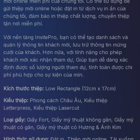
mời online miễn phí của chúng tôi. Có thể sử dụng để
gửi thiệp mời online hoặc đặt in từ dịch vụ in ấn của
chúng tôi, đảm bảo in thiệp chất lượng, chuyển thiệp
tận nơi miễn phí.
Với nền tảng InvitePro, bạn có thể tạo danh sách và
quản lý thông tin khách mời, lưu trữ thông tin mừng
cưới của khách. Hơn nữa, với tính năng cho phép
khách mời xác nhận tham dự, Giúp bạn dễ dàng xác
định được số lượng người tham dự, tính toán được chi
phí phù hợp cho sự kiện của mìn.
Kích thước thiệp:
Low Rectangle (12cm x 17cm)
Kiểu thiệp:
Phong cách Châu Âu, Kiểu thiệp
Letterpress, Kiểu thiệp Lasercut
Loại giấy:
Giấy Fort, Giấy mỹ thuật không gân, Giấy mỹ
thuật có gân, Giấy mỹ thuật có Hương & Ánh Kim
Hình thức sử dụng:
Đặt in, Thiệp mời online, Tải xuống