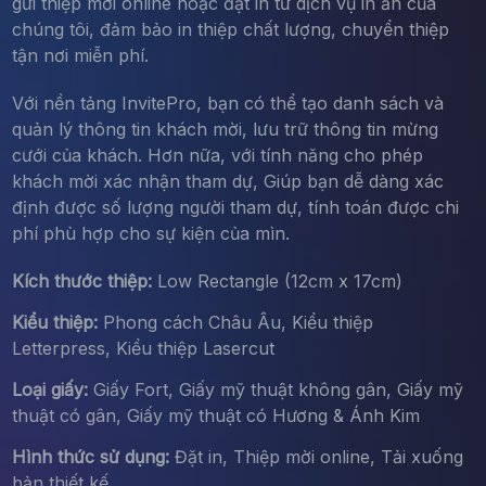
gửi thiệp mời online hoặc đặt in từ dịch vụ in ấn của
chúng tôi, đảm bảo in thiệp chất lượng, chuyển thiệp
tận nơi miễn phí.
Với nền tảng InvitePro, bạn có thể tạo danh sách và
quản lý thông tin khách mời, lưu trữ thông tin mừng
cưới của khách. Hơn nữa, với tính năng cho phép
khách mời xác nhận tham dự, Giúp bạn dễ dàng xác
định được số lượng người tham dự, tính toán được chi
phí phù hợp cho sự kiện của mìn.
Kích thước thiệp:
Low Rectangle (12cm x 17cm)
Kiểu thiệp:
Phong cách Châu Âu, Kiểu thiệp
Letterpress, Kiểu thiệp Lasercut
Loại giấy:
Giấy Fort, Giấy mỹ thuật không gân, Giấy mỹ
thuật có gân, Giấy mỹ thuật có Hương & Ánh Kim
Hình thức sử dụng:
Đặt in, Thiệp mời online, Tải xuống
bản thiết kế