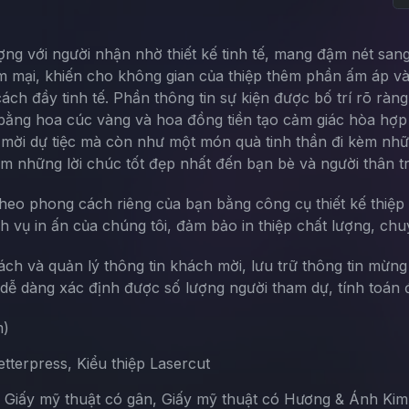
ợng với người nhận nhờ thiết kế tinh tế, mang đậm nét san
ềm mại, khiến cho không gian của thiệp thêm phần ấm áp và
ách đầy tinh tế. Phần thông tin sự kiện được bố trí rõ ràn
rí bằng hoa cúc vàng và hoa đồng tiền tạo cảm giác hòa hợp 
lời mời dự tiệc mà còn như một món quà tinh thần đi kèm n
m những lời chúc tốt đẹp nhất đến bạn bè và người thân tro
theo phong cách riêng của bạn bằng công cụ thiết kế thiệp 
ch vụ in ấn của chúng tôi, đảm bảo in thiệp chất lượng, chu
sách và quản lý thông tin khách mời, lưu trữ thông tin mừn
ễ dàng xác định được số lượng người tham dự, tính toán đ
m)
terpress, Kiểu thiệp Lasercut
, Giấy mỹ thuật có gân, Giấy mỹ thuật có Hương & Ánh Kim