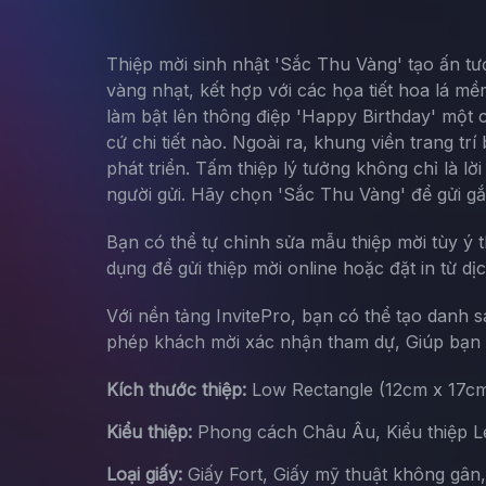
Thiệp mời sinh nhật 'Sắc Thu Vàng' tạo ấn tư
vàng nhạt, kết hợp với các họa tiết hoa lá m
làm bật lên thông điệp 'Happy Birthday' một c
cứ chi tiết nào. Ngoài ra, khung viền trang t
phát triển. Tấm thiệp lý tưởng không chỉ là 
người gửi. Hãy chọn 'Sắc Thu Vàng' để gửi gắ
Bạn có thể tự chỉnh sửa mẫu thiệp mời tùy ý 
dụng để gửi thiệp mời online hoặc đặt in từ dị
Với nền tảng InvitePro, bạn có thể tạo danh 
phép khách mời xác nhận tham dự, Giúp bạn d
Kích thước thiệp:
Low Rectangle (12cm x 17c
Kiểu thiệp:
Phong cách Châu Âu, Kiểu thiệp Let
Loại giấy:
Giấy Fort, Giấy mỹ thuật không gân