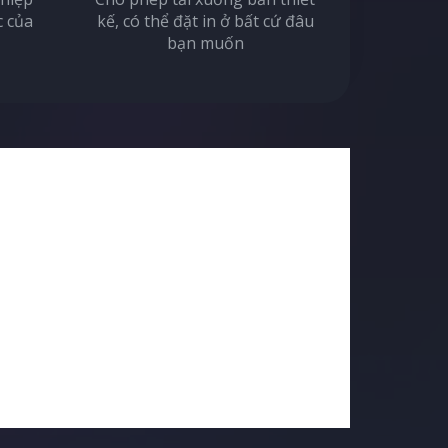
c của
kế, có thể đặt in ở bất cứ đâu
bạn muốn