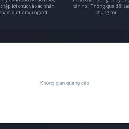
 thập lời chúc và xác nhận
tận nơi. Thông qua đối tá
tham dự từ mọi người
chúng tôi