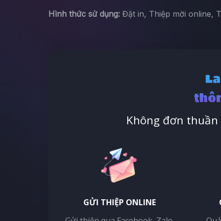
Hình thức sử dụng:
Đặt in, Thiệp mời online, 
La
thôn
Không đơn thuần l
GỬI THIỆP ONLINE
Gửi thiệp qua Facebook, Zalo,
Quả