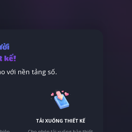
ười
t kế!
o với nền tảng số.
TẢI XUỐNG THIẾT KẾ
thiệp
Cho phép tải xuống bản thiết