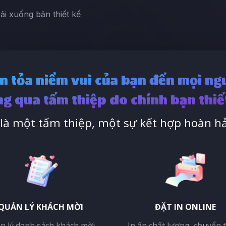
Tải xuống bản thiết kế
n tỏa niềm vui của bạn đến mọi ng
g qua tấm thiệp do chính bạn thiế
à một tấm thiệp, một sự kết hợp hoàn hả
QUẢN LÝ KHÁCH MỜI
ĐẶT IN ONLINE
n lý danh sách khách mời,
In ấn chất lượng, chuyển 