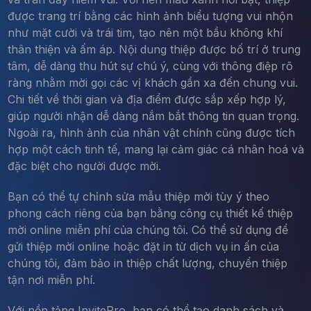
được trang trí bằng các hình ảnh biểu tượng vui nhộn
như mặt cười và trái tim, tạo nên một bầu không khí
thân thiện và ấm áp. Nội dung thiệp được bố trí ở trung
tâm, dễ dàng thu hút sự chú ý, cùng với thông điệp rõ
ràng nhằm mời gọi các vị khách gần xa đến chung vui.
Chi tiết về thời gian và địa điểm được sắp xếp hợp lý,
giúp người nhận dễ dàng nắm bắt thông tin quan trọng.
Ngoài ra, hình ảnh của nhân vật chính cũng được tích
hợp một cách tinh tế, mang lại cảm giác cá nhân hoá và
đặc biệt cho người được mời.
Bạn có thể tự chỉnh sửa mẫu thiệp mời tùy ý theo
phong cách riêng của bạn bằng công cụ thiết kế thiệp
mời online miễn phí của chúng tôi. Có thể sử dụng để
gửi thiệp mời online hoặc đặt in từ dịch vụ in ấn của
chúng tôi, đảm bảo in thiệp chất lượng, chuyển thiệp
tận nơi miễn phí.
Với nền tảng InvitePro, bạn có thể tạo danh sách và