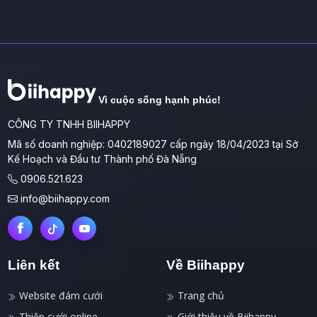
Vì cuộc sống hạnh phúc!
CÔNG TY TNHH BIIHAPPY
Mã số doanh nghiệp: 0402189027 cấp ngày 18/04/2023 tại Sở
Kế Hoạch và Đầu tư Thành phố Đà Nẵng
0906.521.623
info@biihappy.com
Liên kết
Về Biihappy
Website đám cưới
Trang chủ
Thiệp cưới online
Giới thiệu về Biihappy