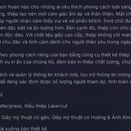
ọn hoàn hảo cho những ai yêu thích phong cách tươi sáng 
g, thiệp tạo nên một cảm giác ấm áp và thân thiện. Mặt chí
giúp người nhận cảm thấy vui vẻ và phấn khích. Font chữ đ
nên đặc biệt và ấn tượng hơn. Bên cạnh đó, thiệp còn cho
ân độc đáo. Với chất liệu giấy cao cấp, thiệp không chỉ 
sự chu đáo và tình cảm dành cho người thân yêu trong ngày
theo phong cách riêng của bạn bằng công cụ thiết kế thiệp 
ch vụ in ấn của chúng tôi, đảm bảo in thiệp chất lượng, chu
sách và quản lý thông tin khách mời, lưu trữ thông tin mừn
ễ dàng xác định được số lượng người tham dự, tính toán đ
m)
terpress, Kiểu thiệp Lasercut
, Giấy mỹ thuật có gân, Giấy mỹ thuật có Hương & Ánh Kim
Tải xuống bản thiết kế