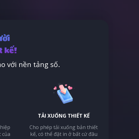
ười
t kế!
o với nền tảng số.
TẢI XUỐNG THIẾT KẾ
thiệp
Cho phép tải xuống bản thiết
c của
kế, có thể đặt in ở bất cứ đâu