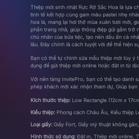
Thiệp mời sinh nhật Rực Rỡ Sắc Hoa là lựa ch
tinh tế kết hợp cùng gam màu pastel nhẹ nhàn
hoa lá, mang lại hơi thở mùa xuân tươi mới, 
phần trang nhã, giúp thông điệp gửi gắm trở 
chủ nhân của bữa tiệc, tạo nên dấu ấn cá nh
lâu. Đây chính là cách tuyệt vời để thể hiện 
Bạn có thể tự chỉnh sửa mẫu thiệp mời tùy ý 
dụng để gửi thiệp mời online hoặc đặt in từ dị
Với nền tảng InvitePro, bạn có thể tạo danh 
phép khách mời xác nhận tham dự, Giúp bạn d
Kích thước thiệp:
Low Rectangle (12cm x 17c
Kiểu thiệp:
Phong cách Châu Âu, Kiểu thiệp Let
Loại giấy:
Giấy Fort, Giấy mỹ thuật không gân
Hình thức sử dụng:
Đặt in, Thiệp mời online, 