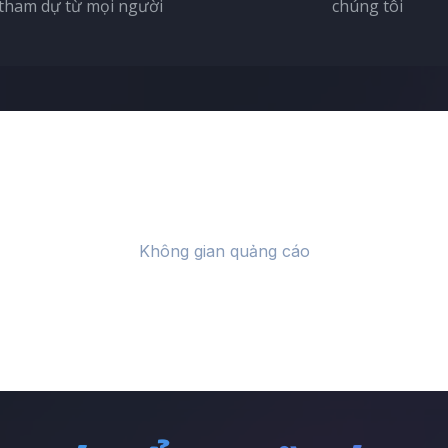
tham dự từ mọi người
chúng tôi