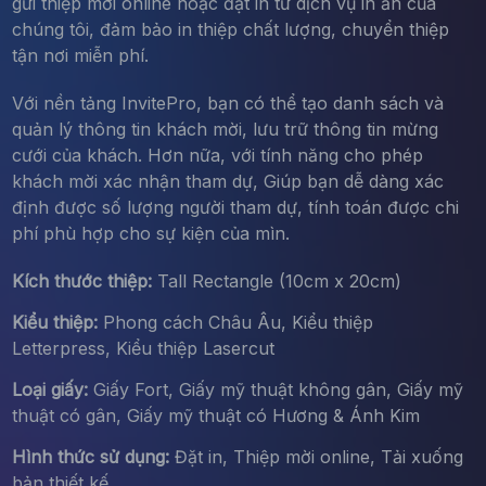
gửi thiệp mời online hoặc đặt in từ dịch vụ in ấn của
chúng tôi, đảm bảo in thiệp chất lượng, chuyển thiệp
tận nơi miễn phí.
Với nền tảng InvitePro, bạn có thể tạo danh sách và
quản lý thông tin khách mời, lưu trữ thông tin mừng
cưới của khách. Hơn nữa, với tính năng cho phép
khách mời xác nhận tham dự, Giúp bạn dễ dàng xác
định được số lượng người tham dự, tính toán được chi
phí phù hợp cho sự kiện của mìn.
Kích thước thiệp:
Tall Rectangle (10cm x 20cm)
Kiểu thiệp:
Phong cách Châu Âu, Kiểu thiệp
Letterpress, Kiểu thiệp Lasercut
Loại giấy:
Giấy Fort, Giấy mỹ thuật không gân, Giấy mỹ
thuật có gân, Giấy mỹ thuật có Hương & Ánh Kim
Hình thức sử dụng:
Đặt in, Thiệp mời online, Tải xuống
bản thiết kế