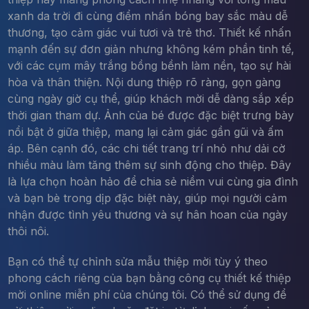
xanh da trời đi cùng điểm nhấn bóng bay sắc màu dễ
thương, tạo cảm giác vui tươi và trẻ thơ. Thiết kế nhấn
mạnh đến sự đơn giản nhưng không kém phần tinh tế,
với các cụm mây trắng bồng bềnh làm nền, tạo sự hài
hòa và thân thiện. Nội dung thiệp rõ ràng, gọn gàng
cùng ngày giờ cụ thể, giúp khách mời dễ dàng sắp xếp
thời gian tham dự. Ảnh của bé được đặc biệt trưng bày
nổi bật ở giữa thiệp, mang lại cảm giác gần gũi và ấm
áp. Bên cạnh đó, các chi tiết trang trí nhỏ như dải cờ
nhiều màu làm tăng thêm sự sinh động cho thiệp. Đây
là lựa chọn hoàn hảo để chia sẻ niềm vui cùng gia đình
và bạn bè trong dịp đặc biệt này, giúp mọi người cảm
nhận được tình yêu thương và sự hân hoan của ngày
thôi nôi.
Bạn có thể tự chỉnh sửa mẫu thiệp mời tùy ý theo
phong cách riêng của bạn bằng công cụ thiết kế thiệp
mời online miễn phí của chúng tôi. Có thể sử dụng để