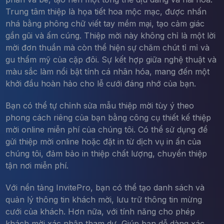
Trung tâm thiệp là họa tiết hoa mộc mạc, được nhấn
nhá bằng phông chữ viết tay mềm mại, tạo cảm giác
gần gũi và ấm cúng. Thiệp mời này không chỉ là một lời
mời đơn thuần mà còn thể hiện sự chăm chút tỉ mỉ và
gu thẩm mỹ của cặp đôi. Sự kết hợp giữa nghệ thuật và
màu sắc làm nổi bật tính cá nhân hóa, mang đến một
khởi đầu hoàn hảo cho lễ cưới đáng nhớ của bạn.
Bạn có thể tự chỉnh sửa mẫu thiệp mời tùy ý theo
phong cách riêng của bạn bằng công cụ thiết kế thiệp
mời online miễn phí của chúng tôi. Có thể sử dụng để
gửi thiệp mời online hoặc đặt in từ dịch vụ in ấn của
chúng tôi, đảm bảo in thiệp chất lượng, chuyển thiệp
tận nơi miễn phí.
Với nền tảng InvitePro, bạn có thể tạo danh sách và
quản lý thông tin khách mời, lưu trữ thông tin mừng
cưới của khách. Hơn nữa, với tính năng cho phép
khách mời xác nhận tham dự, Giúp bạn dễ dàng xác