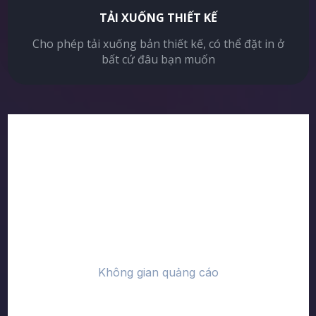
TẢI XUỐNG THIẾT KẾ
Cho phép tải xuống bản thiết kế, có thể đặt in ở
bất cứ đâu bạn muốn